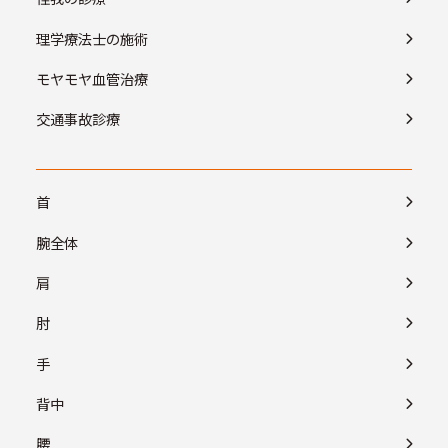
理学療法士の施術
モヤモヤ血管治療
交通事故診療
首
腕全体
肩
肘
手
背中
腰